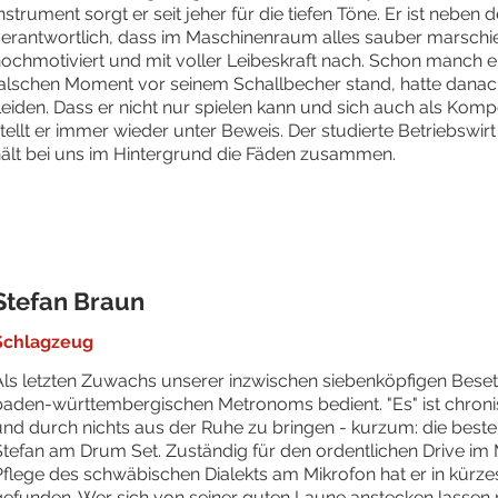
nstrument sorgt er seit jeher für die tiefen Töne. Er ist nebe
erantwortlich, dass im Maschinenraum alles sauber marschi
ochmotiviert und mit voller Leibeskraft nach. Schon manch ei
alschen Moment vor seinem Schallbecher stand, hatte danac
eiden. Dass er nicht nur spielen kann und sich auch als Komp
tellt er immer wieder unter Beweis. Der studierte Betriebswir
ält bei uns im Hintergrund die Fäden zusammen.
Stefan Braun
Schlagzeug
Als letzten Zuwachs unserer inzwischen siebenköpfigen Bese
baden-württembergischen Metronoms bedient. "Es" ist chronisc
und durch nichts aus der Ruhe zu bringen - kurzum: die bes
Stefan am Drum Set. Zuständig für den ordentlichen Drive im
Pflege des schwäbischen Dialekts am Mikrofon hat er in kürzes
gefunden. Wer sich von seiner guten Laune anstecken lassen 