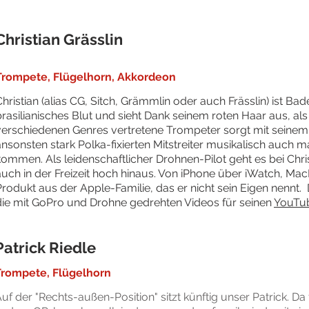
Christian Grässlin
Trompete, Flügelhorn, Akkordeon
Christian (alias CG, Sitch, Grämmlin oder auch Frässlin) ist B
brasilianisches Blut und sieht Dank seinem roten Haar aus, als
verschiedenen Genres vertretene Trompeter sorgt mit seinem
ansonsten stark Polka-fixierten Mitstreiter musikalisch auch
kommen. Als leidenschaftlicher Drohnen-Pilot geht es bei Chr
auch in der Freizeit hoch hinaus. Von iPhone über iWatch, Ma
Produkt aus der Apple-Familie, das er nicht sein Eigen nennt. 
die mit GoPro und Drohne gedrehten Videos für seinen
YouTu
Patrick Riedle
Trompete, Flügelhorn
uf der "Rechts-außen-Position" sitzt künftig unser Patrick. Da f