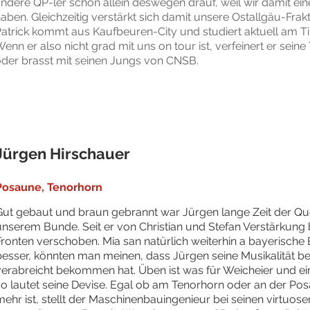
ndere QP-ler schon allein deswegen drauf, weil wir damit ei
aben. Gleichzeitig verstärkt sich damit unsere Ostallgäu-Frakt
atrick kommt aus Kaufbeuren-City und studiert aktuell am T
enn er also nicht grad mit uns on tour ist, verfeinert er sei
der brasst mit seinen Jungs von CNSB.
Jürgen Hirschauer
Posaune, Tenorhorn
Gut gebaut und braun gebrannt war Jürgen lange Zeit der 
unserem Bunde. Seit er von Christian und Stefan Verstärkung
Fronten verschoben. Mia san natürlich weiterhin a bayerische
besser, könnten man meinen, dass Jürgen seine Musikalität be
verabreicht bekommen hat. Üben ist was für Weicheier und ei
so lautet seine Devise. Egal ob am Tenorhorn oder an der Po
mehr ist, stellt der Maschinenbauingenieur bei seinen virtuo