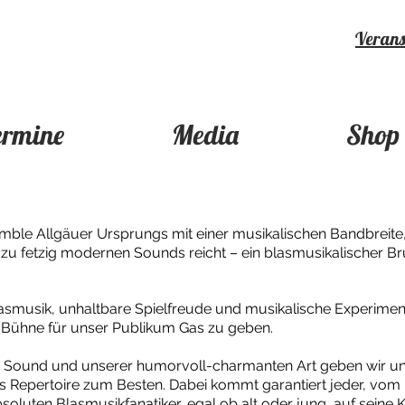
Veranst
ermine
Media
Shop
mble Allgäuer Ursprungs mit einer musikalischen Bandbreite, d
 zu fetzig modernen Sounds reicht – ein blasmusikalischer B
asmusik, unhaltbare Spielfreude und musikalische Experimenti
r Bühne für unser Publikum Gas zu geben.
n Sound und unserer humorvoll-charmanten Art geben wir u
 Repertoire zum Besten. Dabei kommt garantiert jeder, vom
soluten Blasmusikfanatiker, egal ob alt oder jung, auf seine 