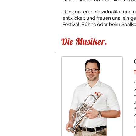
Dank unserer Individualität und 
entwickelt und freuen uns, ein g
Festival-Bühne oder beim Saalkon
Die Musiker.
S
w
B
l
K
w
H
z