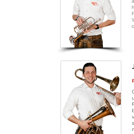
a
h
P
W
o