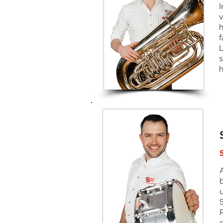
I
v
h
f
L
s
h