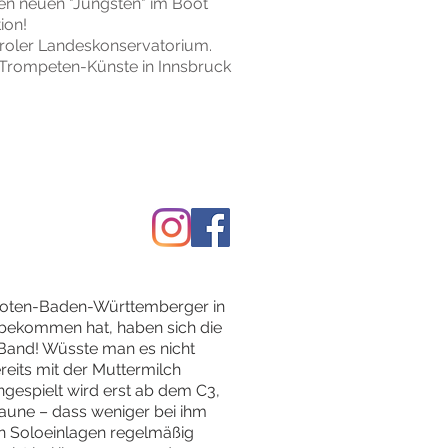
nen neuen "Jüngsten" im Boot
ion!
iroler Landeskonservatorium.
ne Trompeten-Künste in Innsbruck
Quoten-Baden-Württemberger in
 bekommen hat, haben sich die
 Band! Wüsste man es nicht
reits mit der Muttermilch
ngespielt wird erst ab dem C3,
saune – dass weniger bei ihm
sen Soloeinlagen regelmäßig