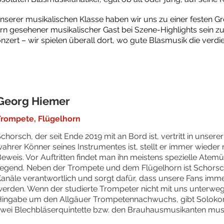
unserer musikalischen Klasse haben wir uns zu einer festen G
ern gesehener musikalischer Gast bei Szene-Highlights sein z
zert – wir spielen überall dort, wo gute Blasmusik die verdi
Georg Hiemer
Trompete, Flügelhorn
chorsch, der seit Ende 2019 mit an Bord ist, vertritt in unsere
ahrer Könner seines Instrumentes ist, stellt er immer wieder 
eweis. Vor Auftritten findet man ihn meistens spezielle At
iegend. Neben der Trompete und dem Flügelhorn ist Schorsc
anäle verantwortlich und sorgt dafür, dass unsere Fans immer
erden. Wenn der studierte Trompeter nicht mit uns unterwegs 
ingabe um den Allgäuer Trompetennachwuchs, gibt Solokonze
wei Blechbläserquintette bzw. den Brauhausmusikanten musik