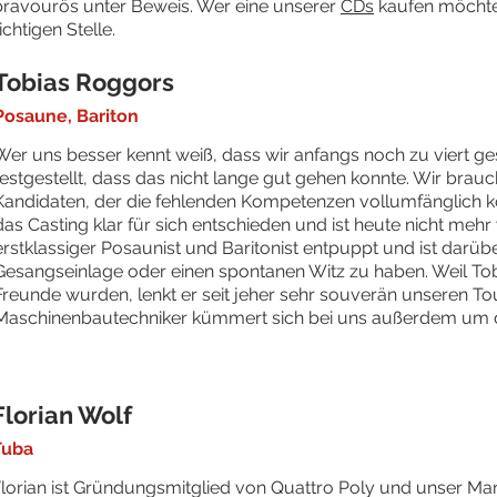
bravourös unter Beweis. Wer eine unserer
CDs
kaufen möchte,
ichtigen Stelle.
Tobias Roggors
Posaune, Bariton
Wer uns besser kennt weiß, dass wir anfangs noch zu viert ge
festgestellt, dass das nicht lange gut gehen konnte. Wir brau
Kandidaten, der die fehlenden Kompetenzen vollumfänglich k
das Casting klar für sich entschieden und ist heute nicht meh
erstklassiger Posaunist und Baritonist entpuppt und ist darüb
Gesangseinlage oder einen spontanen Witz zu haben. Weil Tob
Freunde wurden, lenkt er seit jeher sehr souverän unseren To
Maschinenbautechniker kümmert sich bei uns außerdem um
Florian Wolf
Tuba
lorian ist Gründungsmitglied von Quattro Poly und unser Ma