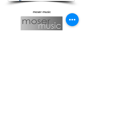
moser-music
Tirol Musikverlag
Staccato-Notenservice